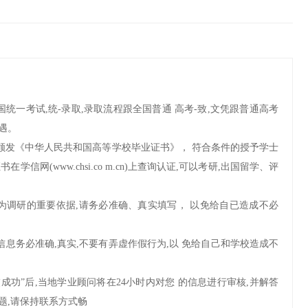
全国统一考试,统-录取,录取流程跟全国普通 高考-致,文凭跟普通高考
遇。
生颁发《中华人民共和国高等学校毕业证书》， 符合条件的授予学士
在学信网(www.chsi.co m.cn)上查询认证,可以考研,出国留学、评
息为调研的重要依据,请务必准确、真实填写， 以免给自已造成不必
写信息务必准确,真实,不要有弄虚作假行为,以 免给自己和学校造成不
;
提交成功”后,当地学业顾问将在24小时内对您 的信息进行审核,并解答
题,请保持联系方式畅